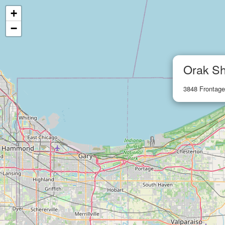
+
−
Orak Sh
3848 Frontage